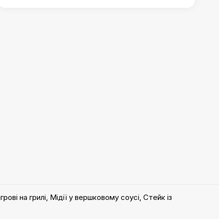
рові на грилі
,
Мідії у вершковому соусі
,
Стейк із