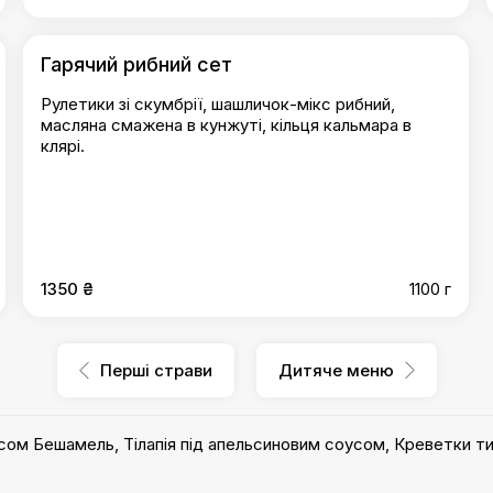
Гарячий рибний сет
Рулетики зі скумбрії, шашличок-мікс рибний,
масляна смажена в кунжуті, кільця кальмара в
клярі.
1350 ₴
1100 г
Перші страви
Дитяче меню
усом Бешамель
,
Тілапія під апельсиновим соусом
,
Креветки тиг