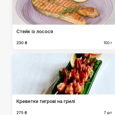
Стейк із лосося
230 ₴
100 г
Креветки тигрові на грилі
275 ₴
7 шт