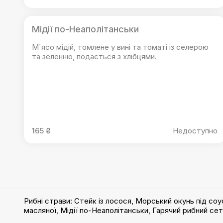
Мідії по-Неаполітанськи
М`ясо мідій, томлене у вині та томаті із селерою
та зеленню, подається з хлібцями.
165 ₴
Недоступно
Рибні страви
:
Стейк із лосося
,
Морський окунь під со
масляної
,
Мідії по-Неаполітанськи
,
Гарячий рибний сет