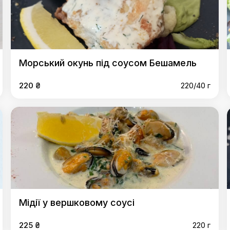
Морський окунь під соусом Бешамель
220 ₴
220/40 г
Мідії у вершковому соусі
225 ₴
220 г