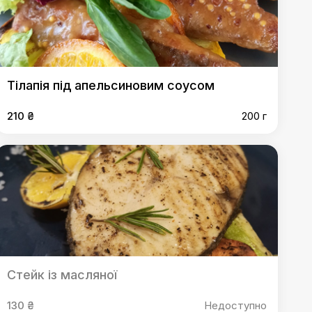
Тілапія під апельсиновим соусом
210 ₴
200 г
Стейк із масляної
130 ₴
Недоступно