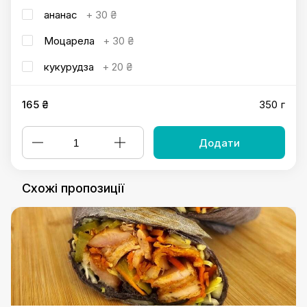
ананас
+
30 ₴
Моцарела
+
30 ₴
кукурудза
+
20 ₴
165 ₴
350 г
Додати
Схожі пропозиції