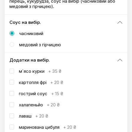
перець, кукурудза, соус на вибір (часниковий або
медовий з гірчицею).
Соус на вибір.
часниковий
медовий з гірчицею
Додатки на вибір.
м`ясо курки
+
35 ₴
картопля фрі
+
20 ₴
гострий соус
+
15 ₴
халапеньйо
+
20 ₴
лаваш
+
20 ₴
маринована цибуля
+
20 ₴