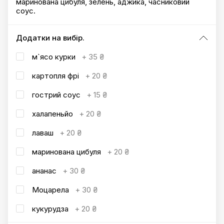
маринована цибуля, зелень, аджика, часниковий
соус.
Додатки на вибір.
м`ясо курки
+
35 ₴
картопля фрі
+
20 ₴
гострий соус
+
15 ₴
халапеньйо
+
20 ₴
лаваш
+
20 ₴
маринована цибуля
+
20 ₴
ананас
+
30 ₴
Моцарела
+
30 ₴
кукурудза
+
20 ₴