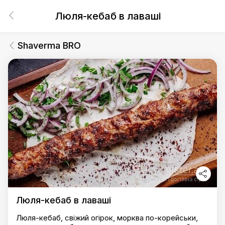
Люля-кебаб в лаваші
Shaverma BRO
Люля-кебаб в лаваші
Люля-кебаб, свіжий огірок, морква по-корейськи,