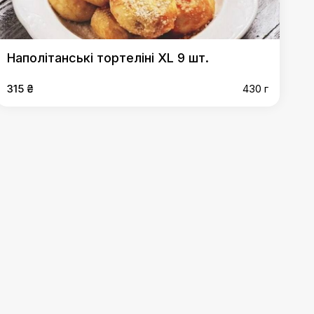
Наполiтанськi тортелiнi XL 9 шт.
315 ₴
430 г