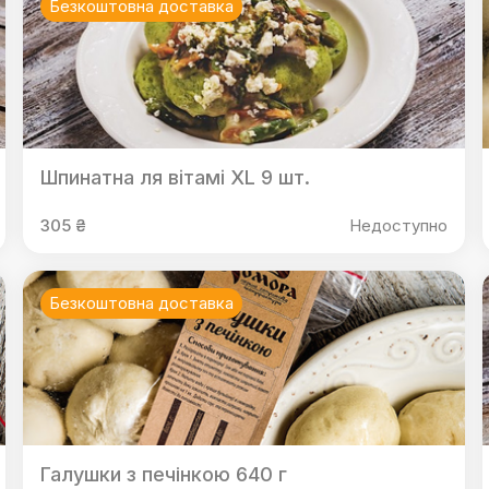
Безкоштовна доставка
Шпинатна ля вiтамi XL 9 шт.
305 ₴
Недоступно
Безкоштовна доставка
Галушки з печінкою 640 г