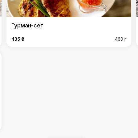
Гурман-сет
435 ₴
460 г