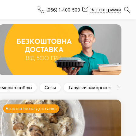
Чат підтримки
(066) 1-400-500
омори з собою
Сети
Галушки заморожені
Бор
Безкоштовна доставка