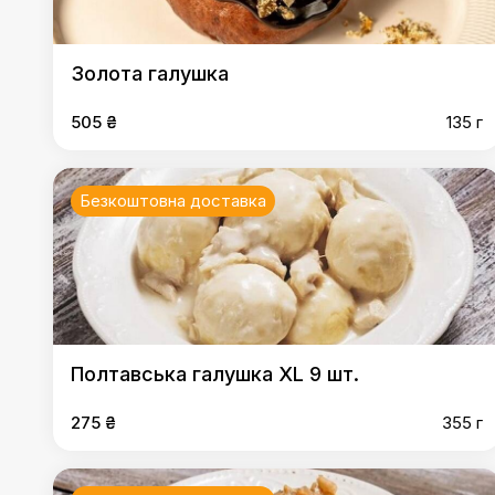
Золота галушка
505 ₴
135 г
Безкоштовна доставка
Полтавська галушка XL 9 шт.
275 ₴
355 г