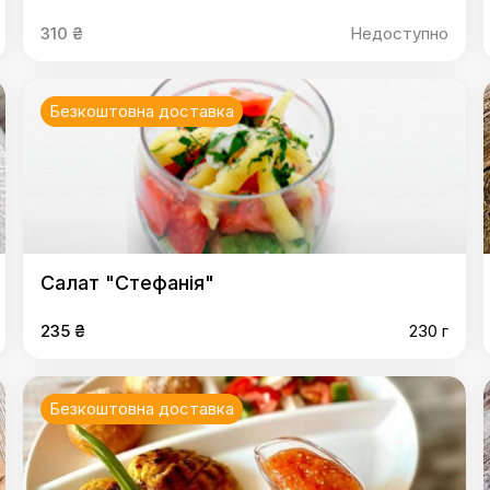
310 ₴
Недоступно
Безкоштовна доставка
Салат "Стефанія"
235 ₴
230 г
Безкоштовна доставка