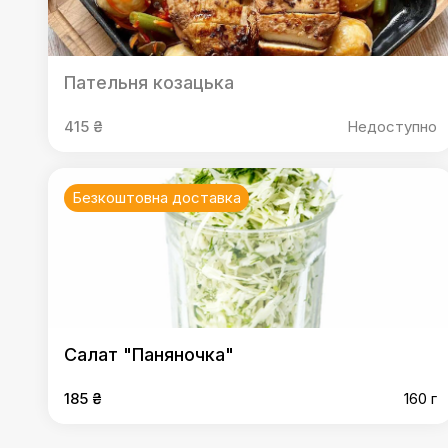
Пательня козацька
415 ₴
Недоступно
Безкоштовна доставка
Салат "Паняночка"
185 ₴
160 г