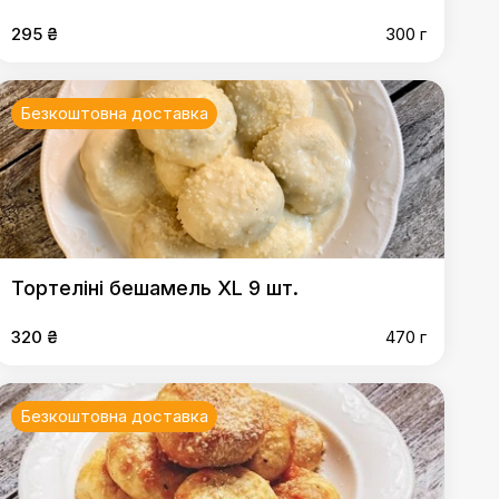
295 ₴
300 г
Безкоштовна доставка
Тортеліні бешамель ХL 9 шт.
320 ₴
470 г
Безкоштовна доставка