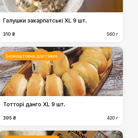
Галушки закарпатські XL 9 шт.
310 ₴
560 г
Безкоштовна доставка
Тотторi данго XL 9 шт.
395 ₴
420 г