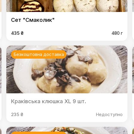
Cет "Смаколик"
435 ₴
480 г
Безкоштовна доставка
Кракiвська клюшка XL 9 шт.
235 ₴
Недоступно