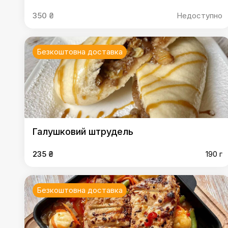
350 ₴
Недоступно
Безкоштовна доставка
Галушковий штрудель
235 ₴
190 г
Безкоштовна доставка