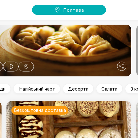
Полтава
іди
Італійський чарт
Десерти
Салати
З к
Безкоштовна доставка