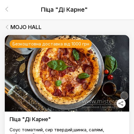
Піца "Ді Карне"
MOJO HALL
Безкоштовна доставка від 1000 грн
Піца "Ді Карне"
Соус томатний, сир твердий,шинка, салямі,