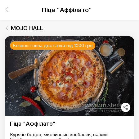
Піца "Аффілато"
MOJO HALL
Безкоштовна доставка від 1000 грн
Піца "Аффілато"
Куряче бедро, мисливські ковбаски, салямі