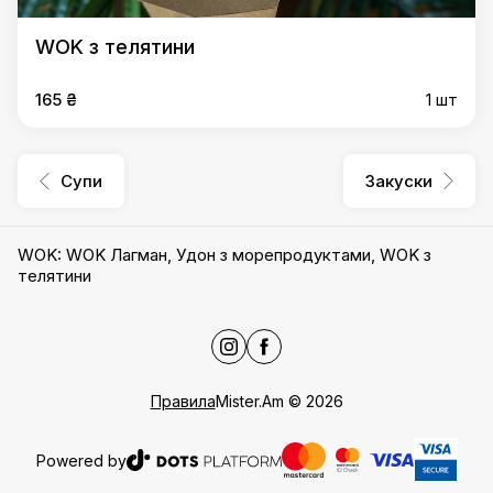
WOK з телятини
165 ₴
1 шт
Супи
Закуски
WOK
:
WOK Лагман
,
Удон з морепродуктами
,
WOK з
телятини
Правила
Mister.Am
©
2026
Powered by