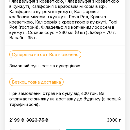
Філадельфія з креветкою, Філадельфія з креветкою
в кунжуті, Каліфорнія з крабовим міксом в ікрі,
Каліфорнія з вугрем в кунжуті, Каліфорнія з
крабовим міксом в кунжуті, Роял Рол, Кранч з
креветкою, Каліфорнія з креветкою в кунжуті, Торі
Рол (гострий), Філадельфія з копченим лососем в
кунжуті. Соєвий соус – 240 мл (6 шт). Імбир – 70 г.
Васабі – 35 г.
Суперціна на сет Все включено
Замовляй суші-сет за суперціною.
Безкоштовна доставка
При замовленні страв на суму від 400 грн. Ви
отримаєте знижку на доставку до будинку (в першій
тарифній зоні).
2199 ₴
3023.75 ₴
3000 г