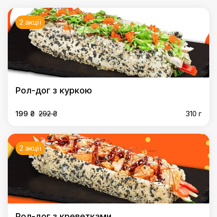
2 акції
Рол-дог з куркою
199 ₴
292 ₴
310 г
2 акції
Рол-дог з креветками