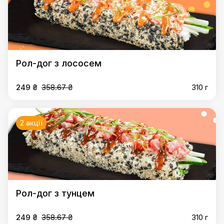
Рол-дог з лососем
249 ₴
358.67 ₴
310 г
2 акції
Рол-дог з тунцем
249 ₴
358.67 ₴
310 г