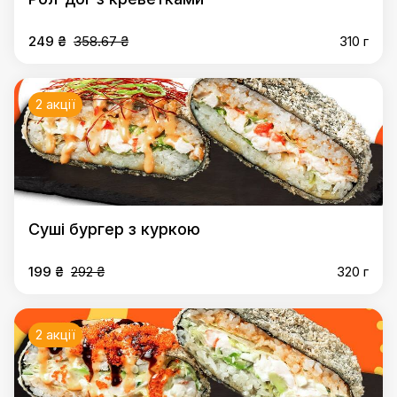
249 ₴
358.67 ₴
310 г
2 акції
Суші бургер з куркою
199 ₴
292 ₴
320 г
2 акції