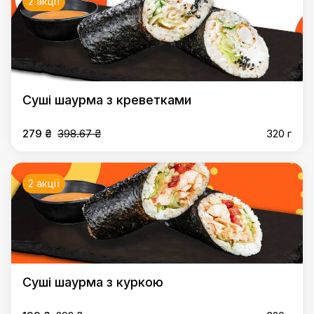
2 акції
Суші шаурма з креветками
279 ₴
398.67 ₴
320 г
2 акції
Суші шаурма з куркою