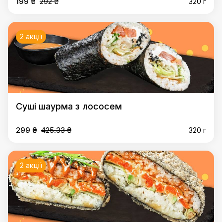
199 ₴
292 ₴
320 г
2 акції
Суші шаурма з лососем
299 ₴
425.33 ₴
320 г
2 акції