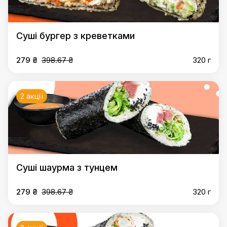
Суші бургер з креветками
279 ₴
398.67 ₴
320 г
2 акції
Суші шаурма з тунцем
279 ₴
398.67 ₴
320 г