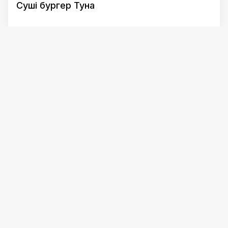
Суші бургер Туна
199 ₴
292 ₴
320 г
2 акції
Суші бургер Туна (гострий)
гостре
292 ₴
320 г
Роли і суші
Гаряче та супи