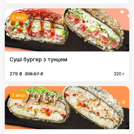
2 акції
Суші бургер з тунцем
279 ₴
398.67 ₴
320 г
2 акції