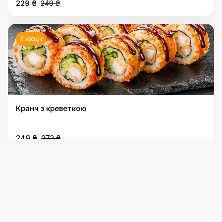
229 ₴
249 ₴
2 акції
Кранч з креветкою
249 ₴
372 ₴
2 акції