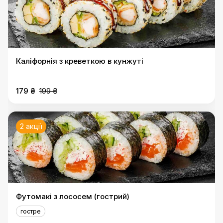
Каліфорнія з креветкою в кунжуті
179 ₴
199 ₴
2 акції
Футомакі з лососем (гострий)
гостре