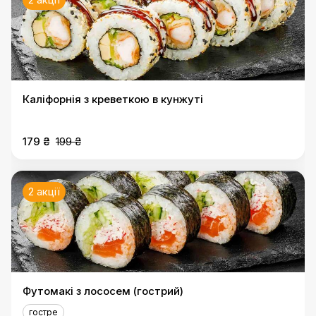
Каліфорнія з креветкою в кунжуті
179 ₴
199 ₴
2 акції
Футомакі з лососем (гострий)
гостре