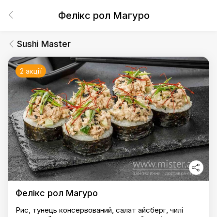
Фелікс рол Магуро
Sushi Master
2 акції
Фелікс рол Магуро
Рис, тунець консервований, салат айсберг, чилі