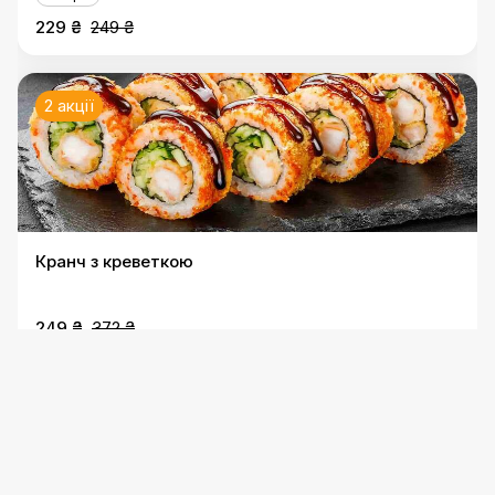
229 ₴
249 ₴
2 акції
Кранч з креветкою
249 ₴
372 ₴
2 акції