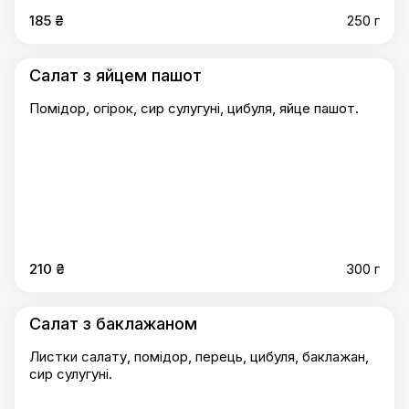
185 ₴
250 г
Салат з яйцем пашот
Помідор, огірок, сир сулугуні, цибуля, яйце пашот.
210 ₴
300 г
Салат з баклажаном
Листки салату, помідор, перець, цибуля, баклажан,
сир сулугуні.