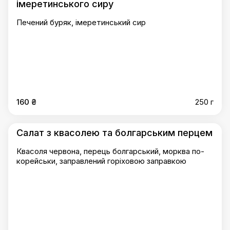
імеретинського сиру
Печений буряк, імеретинський сир
160 ₴
250 г
Салат з квасолею та болгарським перцем
Квасоля червона, перець болгарський, морква по-
корейськи, заправлений горіховою заправкою