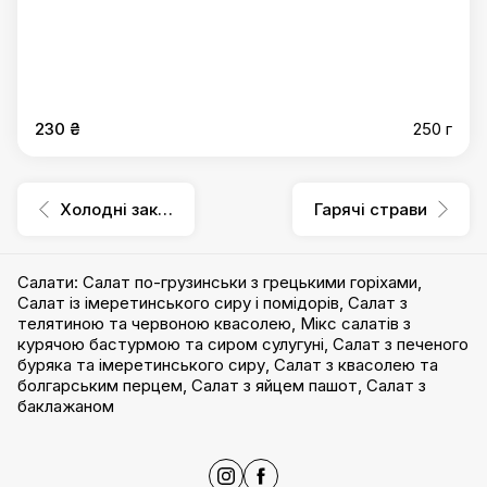
230 ₴
250 г
Холодні закуски
Гарячі страви
Салати
:
Салат по-грузинськи з грецькими горіхами
,
Салат із імеретинського сиру і помідорів
,
Салат з
телятиною та червоною квасолею
,
Мікс салатів з
курячою бастурмою та сиром сулугуні
,
Салат з печеного
буряка та імеретинського сиру
,
Салат з квасолею та
болгарським перцем
,
Салат з яйцем пашот
,
Салат з
баклажаном