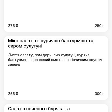
275 ₴
250 г
Мікс салатів з курячою бастурмою та
сиром сулугуні
Листя салату, помідори, сир сулугуні, куряча
бастурма, заправлений сметанно-гірчичним соусом,
зелень
255 ₴
300 г
Салат з печеного буряка та