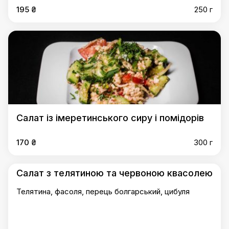
195 ₴
250 г
Салат із імеретинського сиру і помідорів
170 ₴
300 г
Салат з телятиною та червоною квасолею
Телятина, фасоля, перець болгарський, цибуля