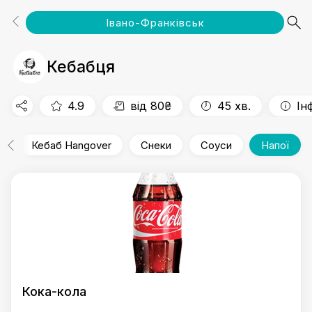
Івано-Франківськ
Популярне
Кебаб
Кебокс
Кебаб Hangover
Снеки
Соуси
Напої
Кебабця
4.9
від 80₴
45 хв.
Ін
с
Кебаб Hangover
Снеки
Соуси
Напої
Кока-кола