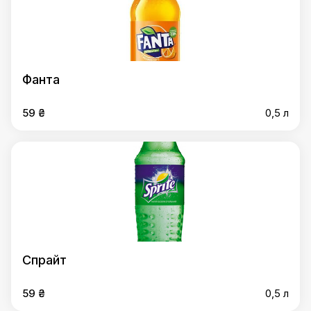
Фанта
59 ₴
0,5 л
Спрайт
59 ₴
0,5 л