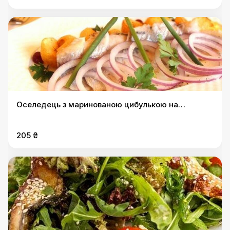
Оселедець з маринованою цибулькою на
запеченій картопельці
205 ₴