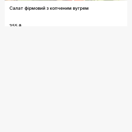
Салат фірмовий з копченим вугрем
355 ₴
Мікс зелених салатів з кедровими горішками і
пармезаном
255 ₴