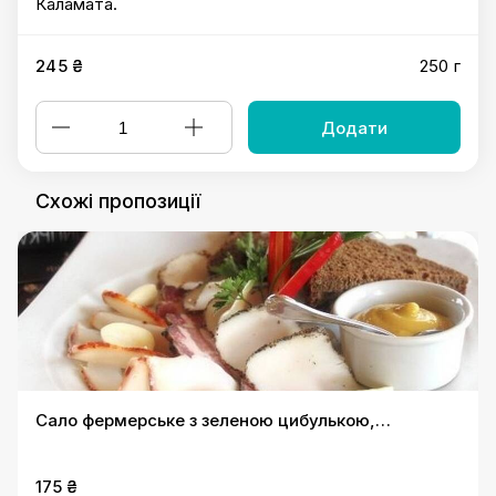
Каламата.
245 ₴
250 г
Додати
Схожі пропозиції
Сало фермерське з зеленою цибулькою,
часником та грінками чорного хліба
175 ₴