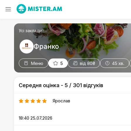
Усі заклади
Франко
Відгуки
Меню
5
від 80₴
45 хв.
Середня оцінка
-
5
/
301 відгуків
Ярослав
18:40 25.07.2026