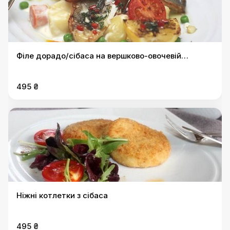
Філе дорадо/сібаса на вершково-овочевій
подушці
495 ₴
Ніжні котлетки з сібаса
495 ₴