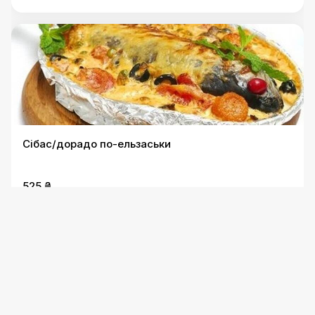
Сібас/дорадо по-ельзаськи
525 ₴