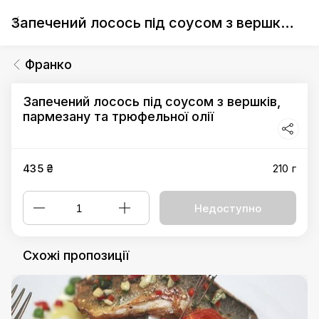
Запечений лосось під соусом з вершків, пармезану та трюфельної олії
Франко
Запечений лосось під соусом з вершків,
пармезану та трюфельної олії
435 ₴
210 г
Недоступно
Схожі пропозиції