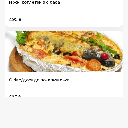
Ніжні котлетки з сібаса
495 ₴
Сібас/дорадо по-ельзаськи
525 ₴