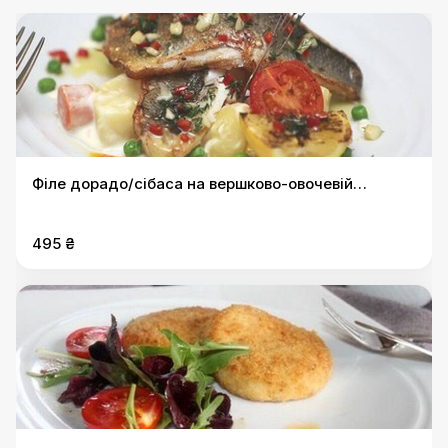
Філе дорадо/сібаса на вершково-овочевій
подушці
495 ₴