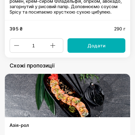
ромен, крем-сиром Філадельфія, огірком, авокадо,
загорнутий у рисовий папір. Доповнюємо соусом
Spicy та посипаємо хрусткою сухою цибулею.
395 ₴
290 г
Додати
Схожі пропозиції
Азія-рол