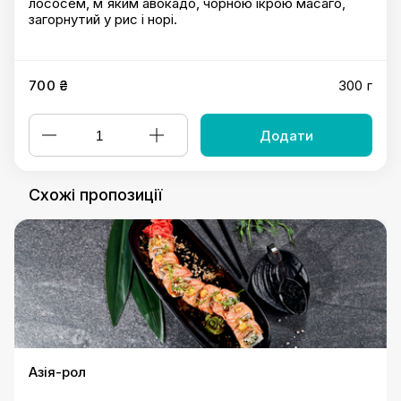
лососем, м`яким авокадо, чорною ікрою масаго,
загорнутий у рис і норі.
700 ₴
300 г
Додати
Схожі пропозиції
Азія-рол