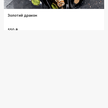
Золотий дракон
550 ₴
Каліфорнія з лососем
430 ₴