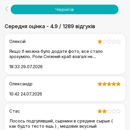
Чернігів
Середня оцінка
-
4.9
/
1289 відгуків
Олексій
Якщо б можна було додати фото, все стало
зрозуміло. Роли Сніжний краб взагалі не
відповідають опису. Відсутне авокадо, листя
18:33 29.07.2026
салату......
Олександр
10:42 24.07.2026
Стас
Лосось подгулявший, сырники в средине сырые (
как будто тесто ешь ) , медовик вкусный