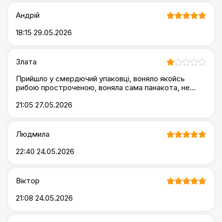
Андрій
18:15 29.05.2026
Злата
Прийшло у смердючий упаковці, воняло якойсь
рибою простроченою, воняла сама панакота, не
можна таке людям продавати. а також панакота
21:05 27.05.2026
була не смачна
Людмила
22:40 24.05.2026
Віктор
21:08 24.05.2026