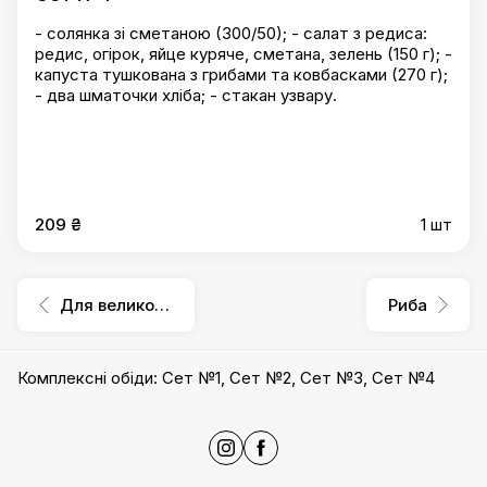
- солянка зі сметаною (300/50); - салат з редиса:
редис, огірок, яйце куряче, сметана, зелень (150 г); -
капуста тушкована з грибами та ковбасками (270 г);
- два шматочки хліба; - стакан узвару.
209 ₴
1 шт
Для великої компанії
Риба
Комплексні обіди
:
Сет №1
,
Сет №2
,
Сет №3
,
Сет №4