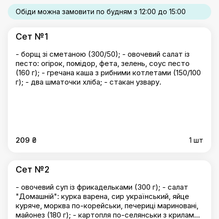
Обіди можна замовити по будням з 12:00 до 15:00
Сет №1
- борщ зі сметаною (300/50); - овочевий салат із
песто: огірок, помідор, фета, зелень, соус песто
(160 г); - гречана каша з рибними котлетами (150/100
г); - два шматочки хліба; - стакан узвару.
209 ₴
1 шт
Сет №2
- овочевий суп із фрикадельками (300 г); - салат
"Домашній": курка варена, сир український, яйце
куряче, морква по-корейськи, печериці мариновані,
майонез (180 г); - картопля по-селянськи з крилами