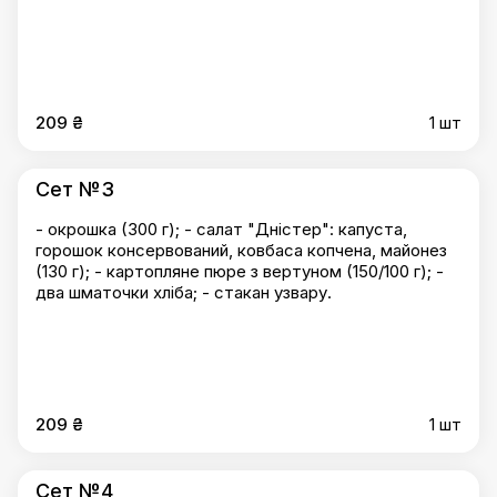
гриль та кетчупом (150/100/50); - два шматочки
хліба; - стакан узвару.
209 ₴
1 шт
Сет №3
- окрошка (300 г); - салат "Дністер": капуста,
горошок консервований, ковбаса копчена, майонез
(130 г); - картопляне пюре з вертуном (150/100 г); -
два шматочки хліба; - стакан узвару.
209 ₴
1 шт
Сет №4