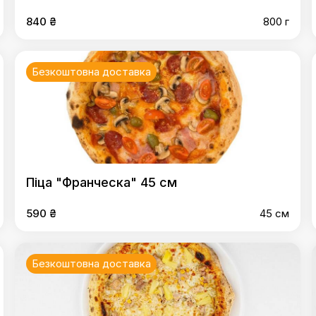
840 ₴
800 г
Безкоштовна доставка
Піца "Франческа" 45 см
590 ₴
45 см
Безкоштовна доставка