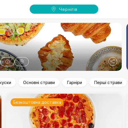
Чернігів
куски
Основні страви
Гарніри
Перші страви
Безкоштовна доставка