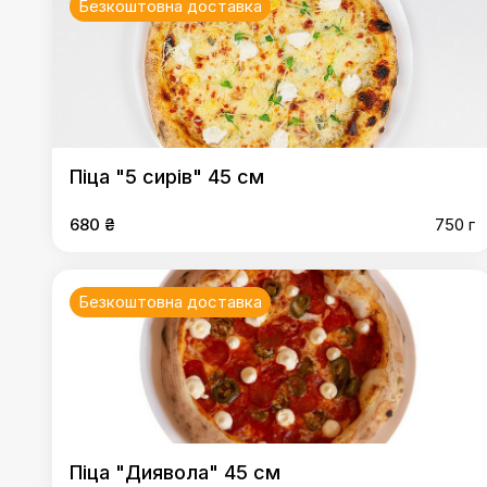
Безкоштовна доставка
Піца "5 сирів" 45 см
680 ₴
750 г
Безкоштовна доставка
Піца "Диявола" 45 см