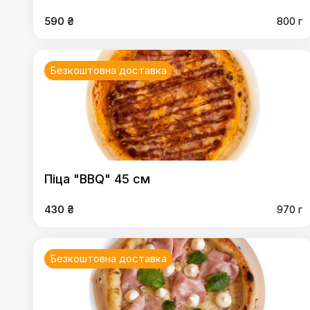
590 ₴
800 г
Безкоштовна доставка
Піца "BBQ" 45 см
430 ₴
970 г
Безкоштовна доставка