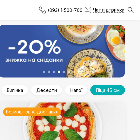
Чат підтримки
(093) 1-500-700
Випічка
Десерти
Напої
Піца 45 см
Безкоштовна доставка