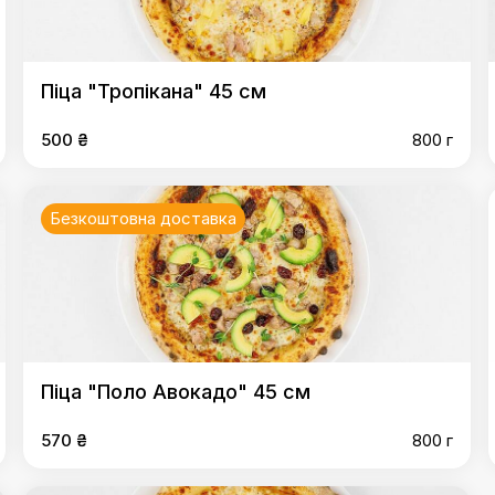
Піца "Тропікана" 45 см
500 ₴
800 г
Безкоштовна доставка
Піца "Поло Авокадо" 45 см
570 ₴
800 г