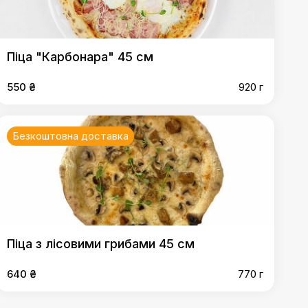
Піца "Карбонара" 45 см
550 ₴
920 г
Безкоштовна доставка
Піца з лісовими грибами 45 см
640 ₴
770 г