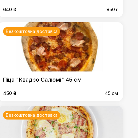
640 ₴
850 г
Безкоштовна доставка
Піца "Квадро Салюмі" 45 см
450 ₴
45 см
Безкоштовна доставка