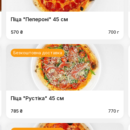
Піца "Пепероні" 45 см
570 ₴
700 г
Безкоштовна доставка
Піца "Рустіка" 45 см
785 ₴
770 г