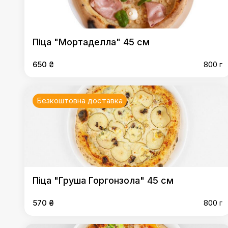
Піца "Мортаделла" 45 см
650 ₴
800 г
Безкоштовна доставка
Піца "Груша Горгонзола" 45 см
570 ₴
800 г