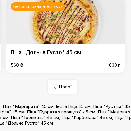
Безкоштовна доставка
Піца "Дольче Густо" 45 см
560 ₴
830 г
Напої
м
,
Піца "Маргарита" 45 см
,
Інста Піца 45 см
,
Піца "Рустіка" 45
вола" 45 см
,
Піца "Буррата з прошуто" 45 см
,
Піца "Медова з
5 см
,
Піца "Тропікана" 45 см
,
Піца "Карбонара" 45 см
,
Піца "Г
ца "Дольче Густо" 45 см