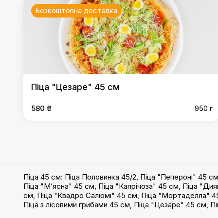
Безкоштовна доставка
Піца "Цезаре" 45 см
580 ₴
950 г
Піца 45 см
:
Піца Половинка 45/2
,
Піца "Пепероні" 45 с
Піца "М’ясна" 45 см
,
Піца "Капрічоза" 45 см
,
Піца "Дия
см
,
Піца "Квадро Салюмі" 45 см
,
Піца "Мортаделла" 4
Піца з лісовими грибами 45 см
,
Піца "Цезаре" 45 см
,
Пі