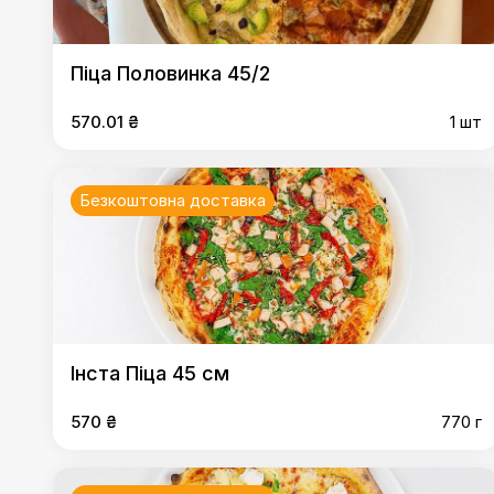
Піца Половинка 45/2
570.01 ₴
1 шт
Безкоштовна доставка
Інста Піца 45 см
570 ₴
770 г