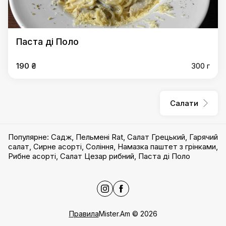
Паста ді Поло
190 ₴
300 г
Салати
Популярне
:
Садж
,
Пельмені Rat
,
Салат Грецький
,
Гарячий
салат
,
Сирне асорті
,
Соління
,
Намазка паштет з грінками
,
Рибне асорті
,
Салат Цезар рибний
,
Паста ді Поло
Правила
Mister.Am
©
2026