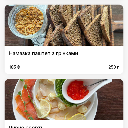
Намазка паштет з грінками
185 ₴
250 г
Рибне асорті