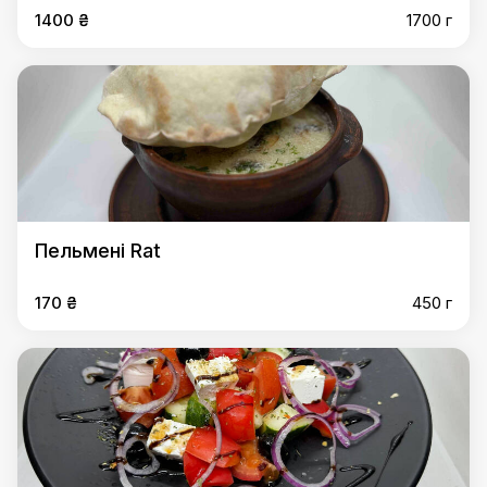
1400 ₴
1700 г
Пельмені Rat
170 ₴
450 г