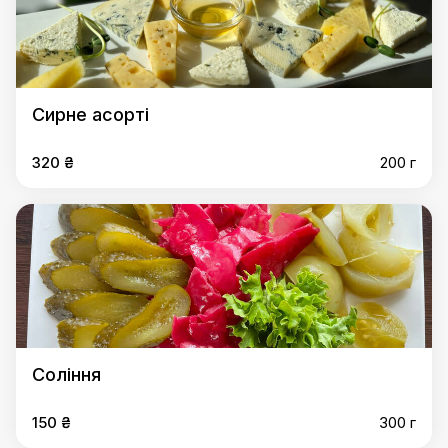
Сирне асорті
320 ₴
200 г
Соління
150 ₴
300 г