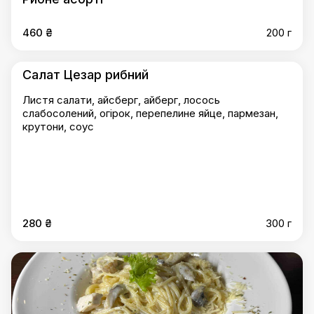
460 ₴
200 г
Салат Цезар рибний
Листя салати, айсберг, айберг, лосось
слабосолений, огірок, перепелине яйце, пармезан,
крутони, соус
280 ₴
300 г