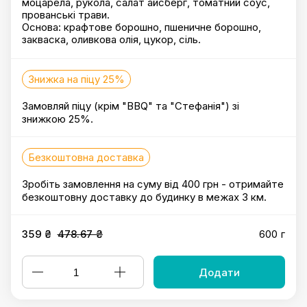
моцарела, рукола, салат айсберг, томатний соус,
прованські трави.
Основа: крафтове борошно, пшеничне борошно,
закваска, оливкова олія, цукор, сіль.
Знижка на піцу 25%
Замовляй піцу (крім "BBQ" та "Стефанія") зі
знижкою 25%.
Безкоштовна доставка
Зробіть замовлення на суму від 400 грн - отримайте
безкоштовну доставку до будинку в межах 3 км.
359 ₴
478.67 ₴
600 г
Додати