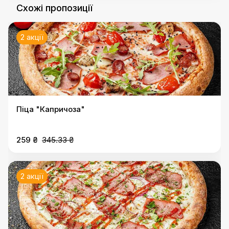
Схожі пропозиції
2 акції
Піца "Капричоза"
259 ₴
345.33 ₴
2 акції