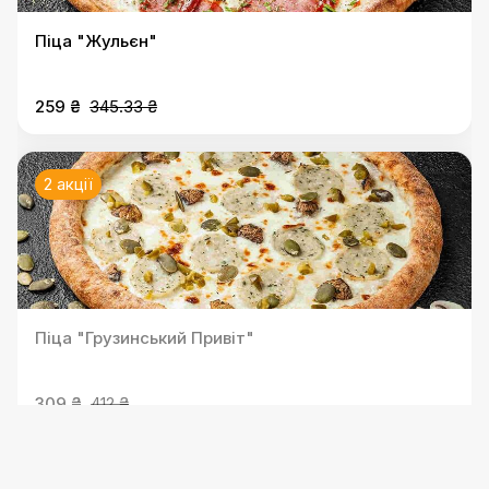
Піца "Жульєн"
259 ₴
345.33 ₴
2 акції
Піца "Грузинський Привіт"
309 ₴
412 ₴
2 акції