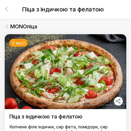
Піца з індичкою та фелатою
MONOпіца
2 акції
Піца з індичкою та фелатою
Копчене філе індички, сир фета, помідори, сир