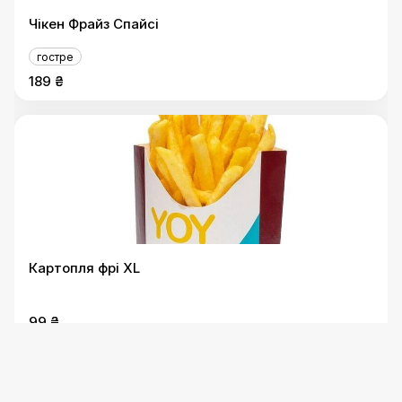
Чікен Фрайз Спайсі
гостре
189 ₴
Картопля фрі XL
99 ₴