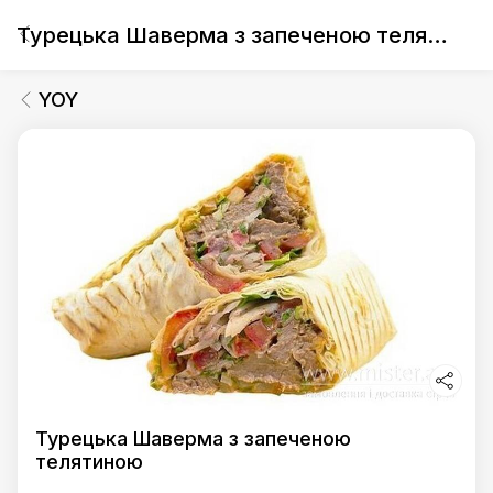
Турецька Шаверма з запеченою телятиною
YOY
Турецька Шаверма з запеченою
телятиною