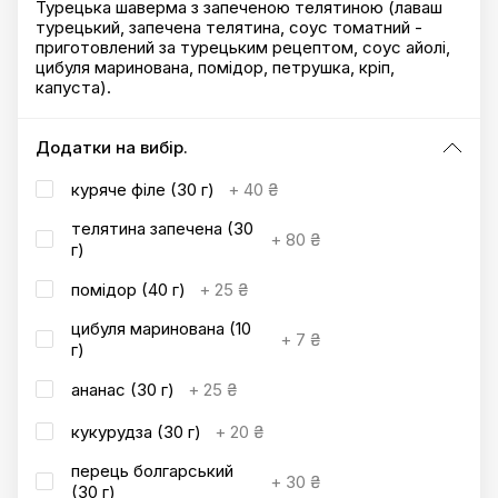
Турецька шаверма з запеченою телятиною (лаваш
турецький, запечена телятина, соус томатний -
приготовлений за турецьким рецептом, соус айолі,
цибуля маринована, помідор, петрушка, кріп,
капуста).
Додатки на вибір.
куряче філе (30 г)
+
40 ₴
телятина запечена (30
+
80 ₴
г)
помідор (40 г)
+
25 ₴
цибуля маринована (10
+
7 ₴
г)
ананас (30 г)
+
25 ₴
кукурудза (30 г)
+
20 ₴
перець болгарський
+
30 ₴
(30 г)