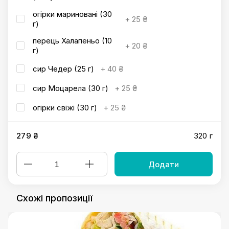
огірки мариновані (30
+
25 ₴
г)
перець Халапеньо (10
+
20 ₴
г)
сир Чедер (25 г)
+
40 ₴
сир Моцарела (30 г)
+
25 ₴
огірки свіжі (30 г)
+
25 ₴
279 ₴
320 г
Додати
Схожі пропозиції