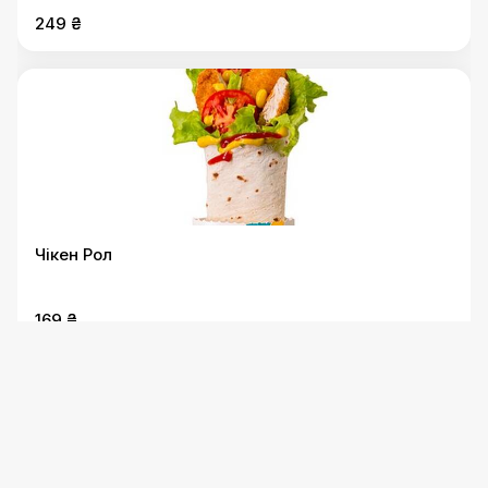
249 ₴
Чікен Рол
169 ₴