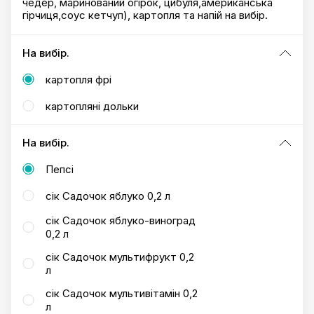
чедер, маринований огірок, цибуля,американська
гірчиця,соус кетчуп), картопля та напій на вибір.
На вибір.
картопля фрі
картопляні дольки
На вибір.
Пепсі
сік Садочок яблуко 0,2 л
сік Садочок яблуко-виноград
0,2 л
сік Садочок мультифрукт 0,2
л
сік Садочок мультивітамін 0,2
л