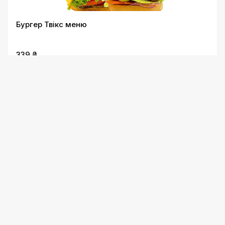
Бургер Твікс меню
339 ₴
Крильця Red Boom меню
269 ₴