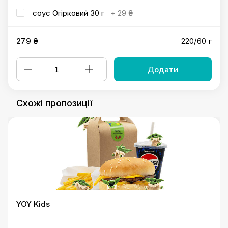
соус Огірковий 30 г
+
29 ₴
279 ₴
220/60 г
Додати
Схожі пропозиції
YOY Kids