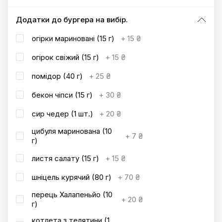
Додатки до бургера на вибір.
огірки мариновані (15 г)
+
15 ₴
огірок свіжий (15 г)
+
15 ₴
помідор (40 г)
+
25 ₴
бекон чіпси (15 г)
+
30 ₴
сир чедер (1 шт.)
+
20 ₴
цибуля маринована (10
+
7 ₴
г)
листя салату (15 г)
+
15 ₴
шніцель курячий (80 г)
+
70 ₴
перець Халапеньйо (10
+
20 ₴
г)
котлета з телятини (1