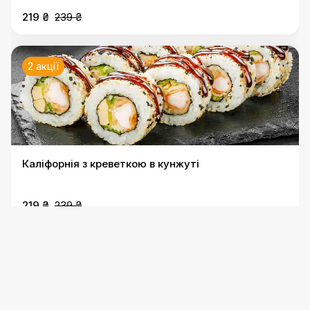
219 ₴
239 ₴
2 акції
Каліфорнія з креветкою в кунжуті
219 ₴
239 ₴
2 акції