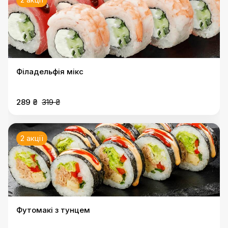
Філадельфія мікс
289 ₴
319 ₴
2 акції
Футомакі з тунцем