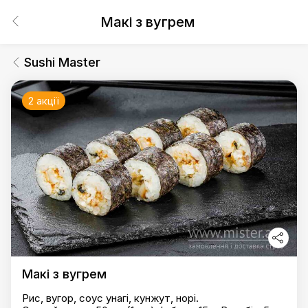
Макі з вугрем
Sushi Master
2 акції
Макі з вугрем
Рис, вугор, соус унагі, кунжут, норі.