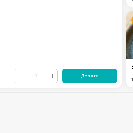
Додати
ої згущенки
,
Чізкейк New York
,
Пончари
,
Баскський чізкейк
,
На
Powered by