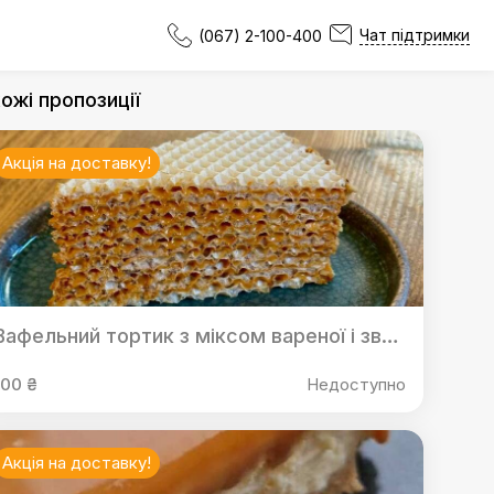
Чат підтримки
(067) 2-100-400
ожі пропозиції
Акція на доставку!
Вафельний тортик з міксом вареної і звичайної згущенки
100 ₴
Недоступно
Акція на доставку!