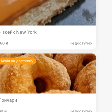
Чізкейк New York
180 ₴
Недоступно
Акція на доставку!
Пончари
60 ₴
Недоступно