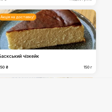
Акція на доставку!
Баскський чізкейк
150 ₴
150 г
полеон Vegan
,
Чіз-Брауні
,
Печиво шоколадне
,
МАО
Акція на доставку!