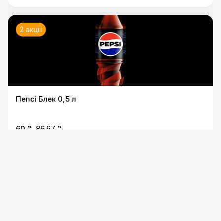
2 акції
Пепсі Блек 0,5 л
60 ₴
86.67 ₴
2 акції