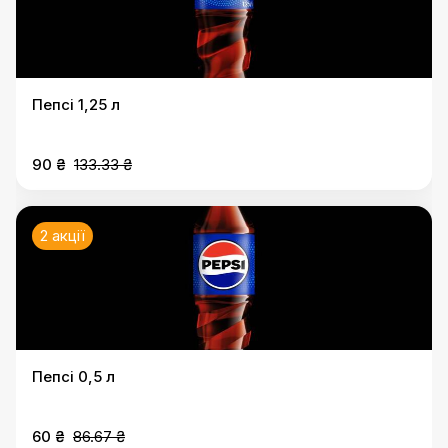
Пепсі 1,25 л
90 ₴
133.33 ₴
2 акції
Пепсі 0,5 л
60 ₴
86.67 ₴