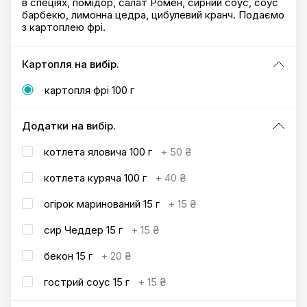
в спеціях, помідор, салат Ромен, сирний соус, соус
барбекю, лимонна цедра, цибулевий кранч. Подаємо
з картоплею фрі.
Картопля на вибір.
картопля фрі 100 г
Додатки на вибір.
котлета яловича 100 г
+
50 ₴
котлета куряча 100 г
+
40 ₴
огірок маринований 15 г
+
15 ₴
сир Чеддер 15 г
+
15 ₴
бекон 15 г
+
20 ₴
гострий соус 15 г
+
15 ₴