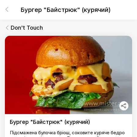
Бургер "Байстрюк" (курячий)
Don't Touch
Бургер "Байстрюк" (курячий)
Підсмажена булочка бріош, соковите куряче бедро