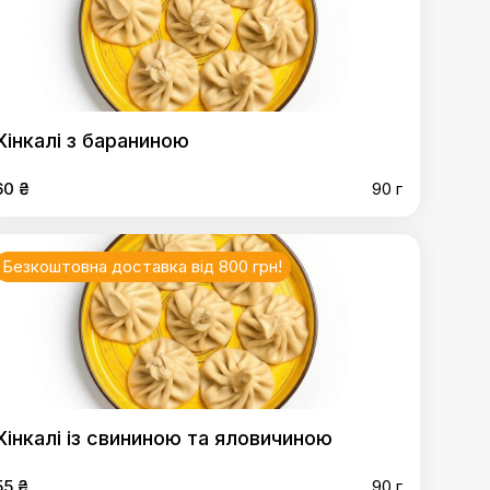
Хінкалі з бараниною
60 ₴
90 г
Безкоштовна доставка від 800 грн!
Хінкалі із свининою та яловичиною
55 ₴
90 г