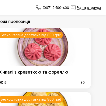
Чат підтримки
(067) 2-100-400
ожі пропозиції
Безкоштовна доставка від 800 грн!
Хінкалі з креветкою та фореллю
90 ₴
80 г
Безкоштовна доставка від 800 грн!