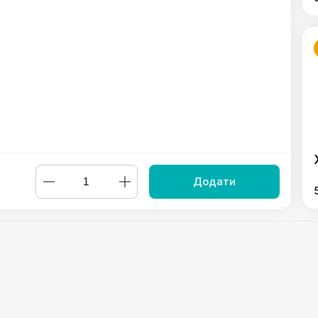
Додати
аниною
,
Хінкалі із свининою та яловичиною
,
Хінкалі зі свининою
Хінкалі Хет Ям
,
Асорті хінкалі Гурман
,
Хінкалі зі страчателлою
Powered by