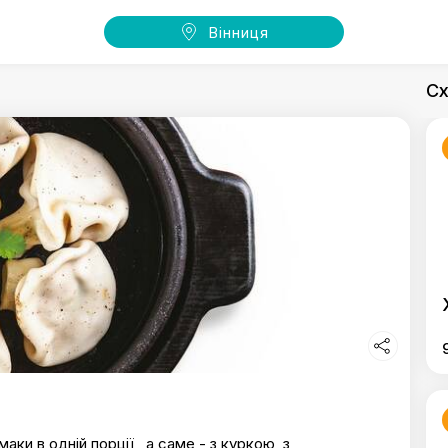
Вінниця
Сх
аки в одній порції , а саме - з куркою, з