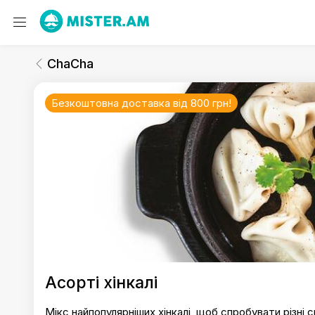
ChaCha
Хінкалі
ChaCha
Безкоштовна доставка від 800 грн!
ChaCha
Асорті хінкалі
Мікс найпопулярніших хінкалі, щоб спробувати різні см