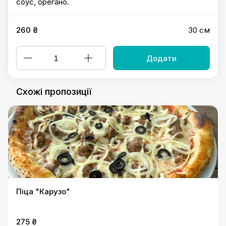
соус, орегано.
260 ₴
30 см
Додати
Схожі пропозиції
Піца "Карузо"
275 ₴