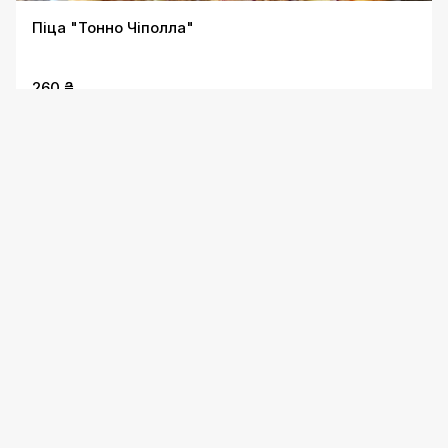
Піца "Тонно Чіполла"
260 ₴
Піца "Кватро Формаджі"
320 ₴