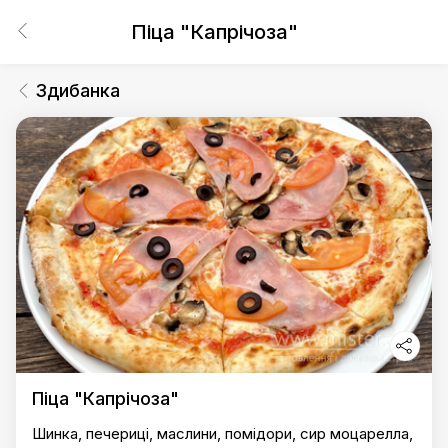
Піца "Капрічоза"
Здибанка
Піца "Капрічоза"
Шинка, печериці, маслини, помідори, сир моцарелла,