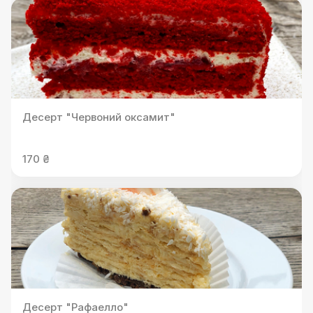
Десерт "Червоний оксамит"
170 ₴
Десерт "Рафаелло"