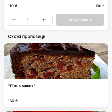
110 ₴
100 г
Недоступно
Схожі пропозиції
"П`яна вишня"
160 ₴