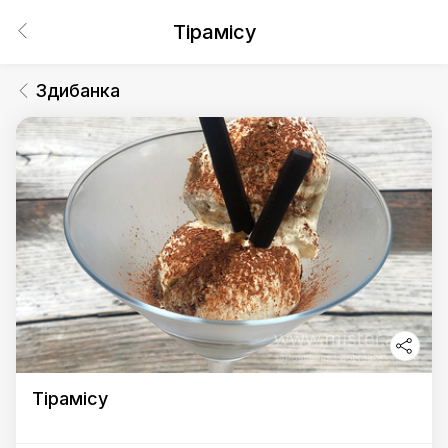
Тірамісу
Здибанка
Тірамісу