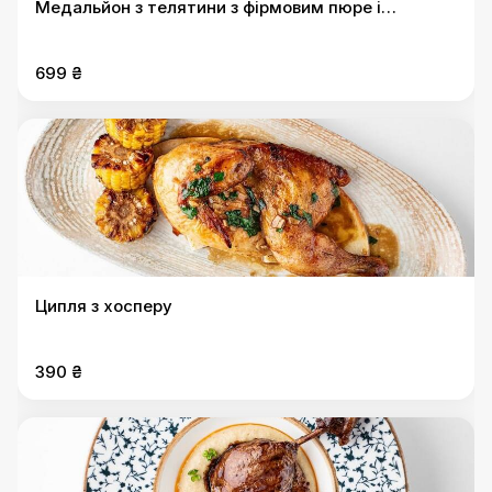
Медальйон з телятини з фірмовим пюре і
стрючковою квасолею
699 ₴
Ципля з хосперу
390 ₴