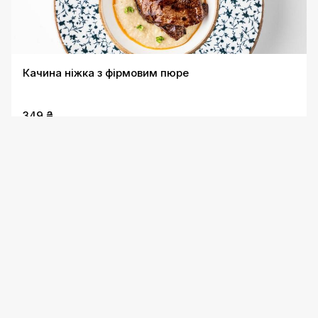
Качина ніжка з фірмовим пюре
349 ₴
Антрекот зі свинини і бататом фрі
370 ₴