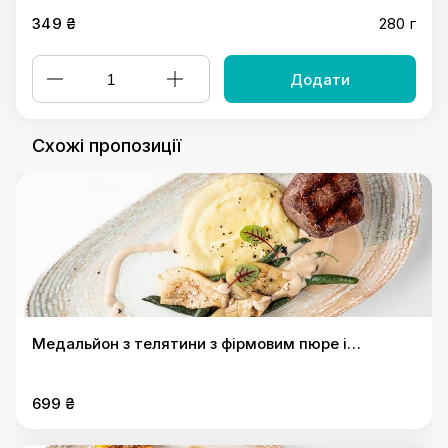
349 ₴
280 г
Додати
Схожі пропозиції
Медальйон з телятини з фірмовим пюре і
стрючковою квасолею
699 ₴