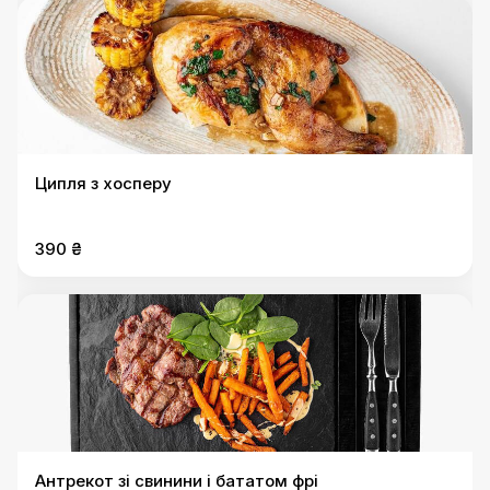
Ципля з хосперу
390 ₴
Антрекот зі свинини і бататом фрі