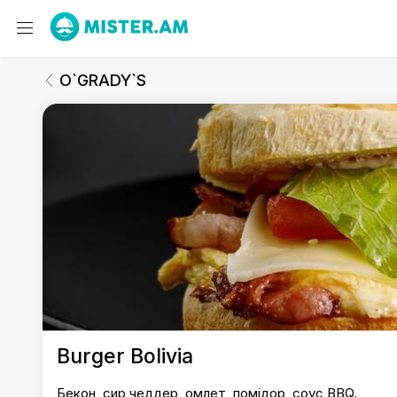
O`GRADY`S
Бургери
O`GRADY`S
O`GRADY`S
Burger Bolivia
Бекон, сир чеддер, омлет, помідор, сoyc BBQ.