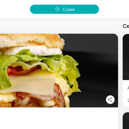
Суми
Сх