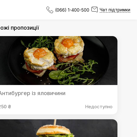
Чат підтримки
(066) 1-400-500
ожі пропозиції
Антибургер із яловичини
250 ₴
Недоступно