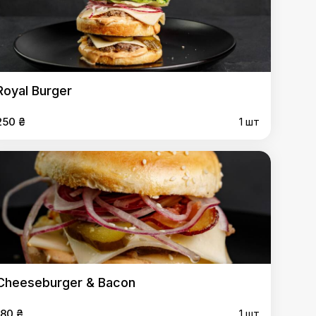
Royal Burger
250 ₴
1 шт
Cheeseburger & Bacon
180 ₴
1 шт