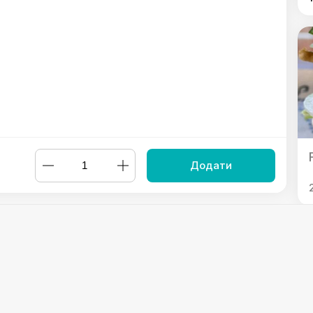
Додати
burger & Bacon
,
Fish Burger
,
Beef Burger
,
Chicken Burger
Powered by