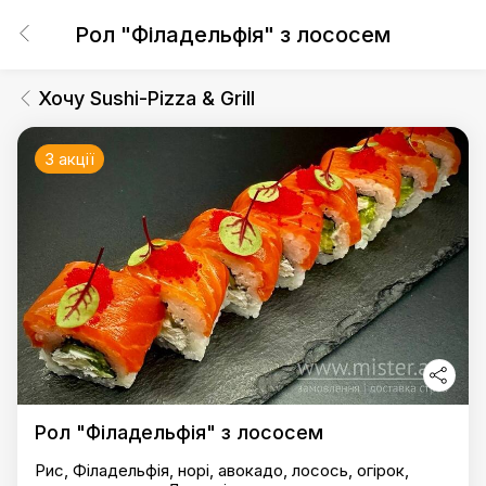
Рол "Філадельфія" з лососем
Хочу Sushi-Pizza & Grill
3 акції
Рол "Філадельфія" з лососем
Рис, Філадельфія, норі, авокадо, лосось, огірок,