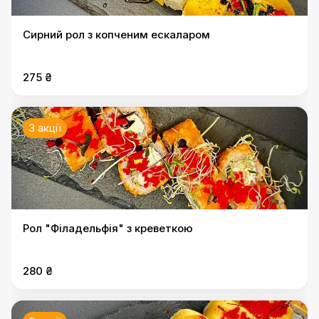
Сирний рол з копченим ескаларом
275 ₴
3 акції
Рол "Філадельфія" з креветкою
280 ₴