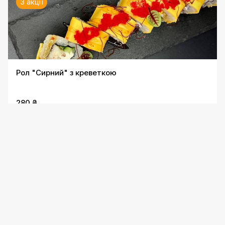
3 акції
Рол "Сирний" з креветкою
280 ₴
3 акції
Рол "Шанхай"