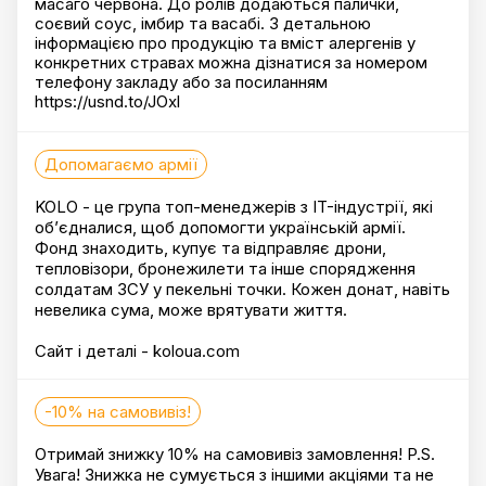
масаго червона. До ролів додаються палички,
соєвий соус, імбир та васабі. З детальною
інформацією про продукцію та вміст алергенів у
конкретних стравах можна дізнатися за номером
телефону закладу або за посиланням
https://usnd.to/JOxl
Допомагаємо армії
KOLO - це група топ-менеджерів з IT-індустрії, які
об’єдналися, щоб допомогти українській армії.
Фонд знаходить, купує та відправляє дрони,
тепловізори, бронежилети та інше спорядження
солдатам ЗСУ у пекельні точки. Кожен донат, навіть
невелика сума, може врятувати життя.
Сайт і деталі - koloua.com
-10% на самовивіз!
Отримай знижку 10% на самовивіз замовлення! P.S.
Увага! Знижка не сумується з іншими акціями та не