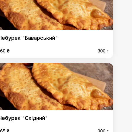
Чебурек "Баварський"
160 ₴
300 г
Чебурек "Східний"
165 ₴
300 г