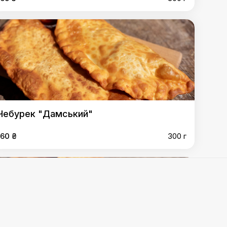
Чебурек "Дамський"
160 ₴
300 г
есний"
,
Чебурек "Ніжний"
,
Чебурек "Маргарита"
,