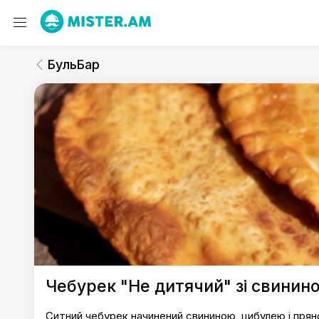
БульБар
Чебуреки
БульБар
БульБар
Чебурек "Не дитячий" зі свинин
Ситний чебурек начинений свининою, цибулею і пря