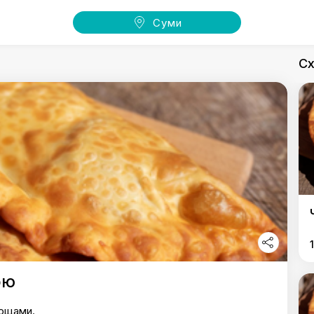
Суми
Сх
ою
нощами.