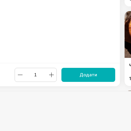
Додати
"
,
Чебурек "Східний"
,
Чебурек "Дамський"
,
Чебурек "Делікат
раїнський"
Powered by