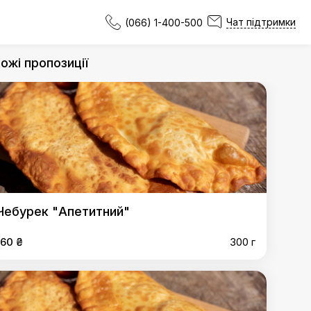
Чат підтримки
(066) 1-400-500
ожі пропозиції
Чебурек "Апетитний"
160 ₴
300 г