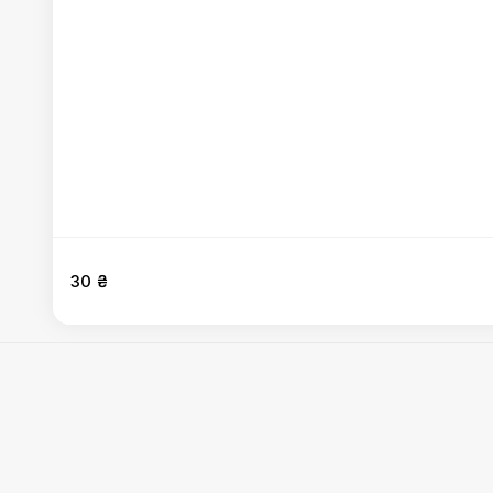
30 ₴
Випічка
:
Пеновані з сиром та м`ясом
,
Пеновані з курко
Глізелі
,
Лобіані
,
Када з волоським горiхом
,
Гурулі
Правила
Mister.Am
©
2026