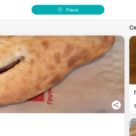
Рівне
Сх