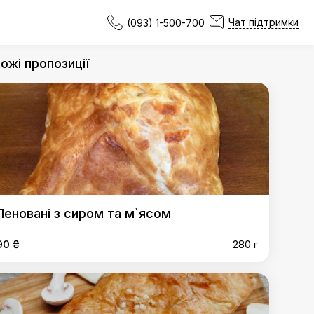
Чат підтримки
(093) 1-500-700
ожі пропозиції
Пеновані з сиром та м`ясом
90 ₴
280 г