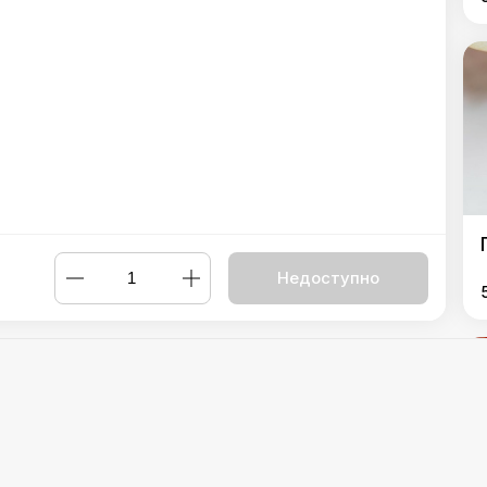
Недоступно
ю, печерицями та сиром
,
Пеновані з сиром
,
Пеновані з яблуко
Powered by