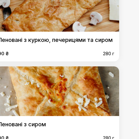
Пеновані з куркою, печерицями та сиром
90 ₴
280 г
Пеновані з сиром
90 ₴
280 г