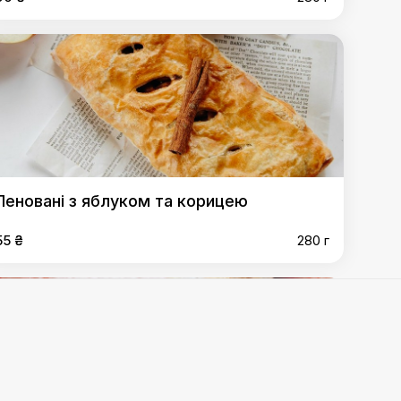
Пеновані з яблуком та корицею
55 ₴
280 г
м та корицею
,
Пеновані з вишнею
,
Хачапурі
,
Кубдарі
,