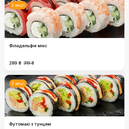
2 акції
Філадельфія мікс
289 ₴
319 ₴
2 акції
Футомакі з тунцем