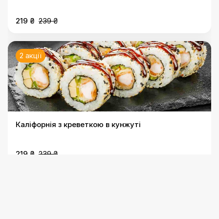
219 ₴
239 ₴
2 акції
Каліфорнія з креветкою в кунжуті
219 ₴
239 ₴
2 акції