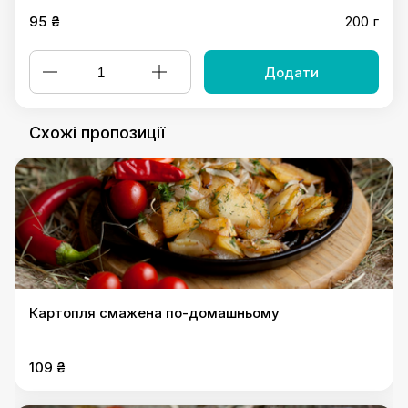
95 ₴
200 г
Додати
Схожі пропозиції
Картопля смажена по-домашньому
109 ₴