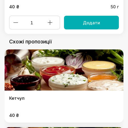
40 ₴
50 г
Додати
Схожі пропозиції
Кетчуп
40 ₴