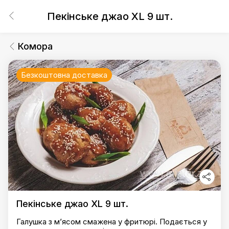
Пекiнське джао XL 9 шт.
Комора
Безкоштовна доставка
Пекiнське джао XL 9 шт.
Галушка з м’ясом смажена у фритюрі. Подається у