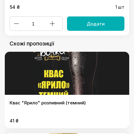
54 ₴
1 шт
Додати
Схожі пропозиції
Квас "Ярило" розливний (темний)
41 ₴