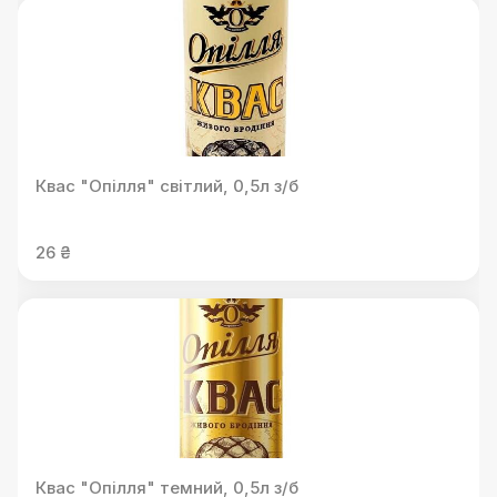
Квас "Опілля" світлий, 0,5л з/б
26 ₴
Квас "Опілля" темний, 0,5л з/б