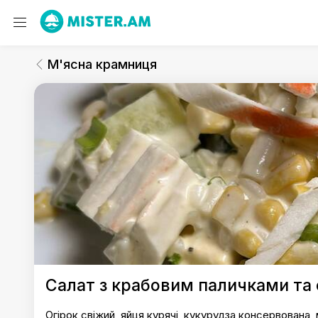
М'ясна крамниця
Салати
М'ясна крамниця
М'ясна крамниця
Салат з крабовим паличками та 
Огірок свіжий, яйця курячі, кукурудза консервована, 