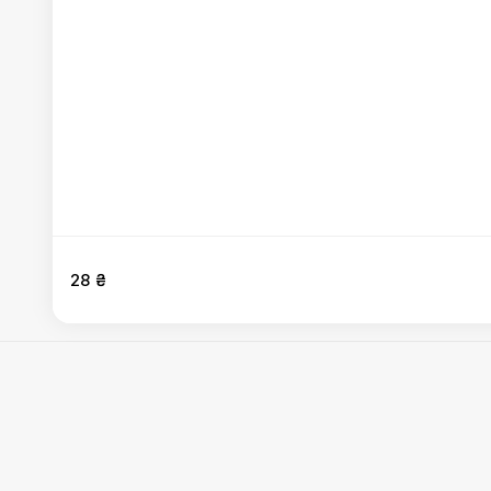
28 ₴
Салати
:
Салат "Фермерський"
,
Салат "Смакота з пече
святковий
,
Салат Мімоза
,
Салат Вінегрет
,
Салат Буря
Правила
Mister.Am
©
2026