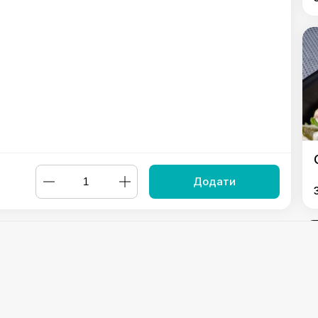
Додати
рицями "
,
Салат "Свіжість"
,
Салат ЯзиЧок
,
Салат Новорічний
к з часником
,
Салат Олівьє
,
Салат Оселедець під шубою
,
Сала
Powered by