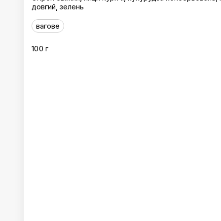
довгий, зелень
вагове
100 г