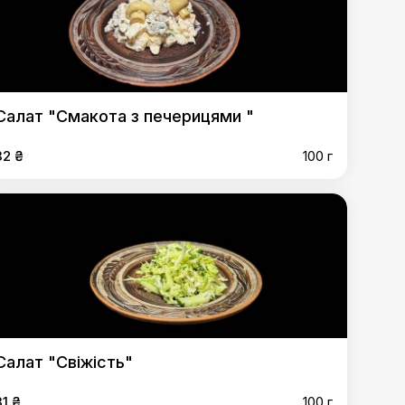
Салат "Смакота з печерицями "
32 ₴
100 г
Салат "Свіжість"
31 ₴
100 г