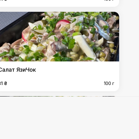
Салат ЯзиЧок
31 ₴
100 г
,
Салат з пекінської капусти
,
Салат Дністро
,
Салат
т Київський