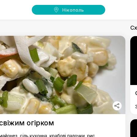
Нікополь
Сх
свіжим огірком
майонез, сіль кухонна, крабові палочки, рис