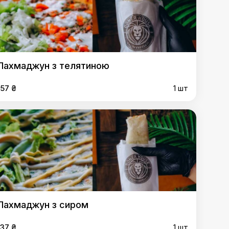
Лахмаджун з телятиною
157 ₴
1 шт
Лахмаджун з сиром
137 ₴
1 шт