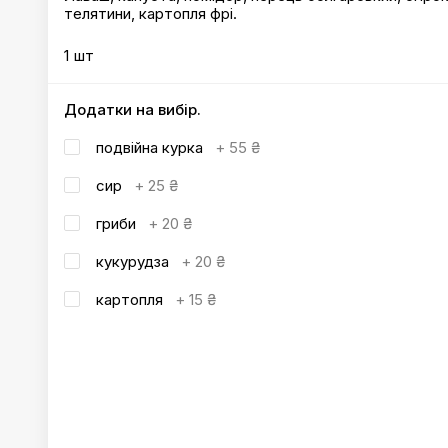
телятини, картопля фрі.
1 шт
Додатки на вибір.
подвійна курка
+
55 ₴
сир
+
25 ₴
гриби
+
20 ₴
кукурудза
+
20 ₴
картопля
+
15 ₴