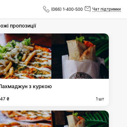
Чат підтримки
(066) 1-400-500
ожі пропозиції
Лахмаджун з куркою
147 ₴
1 шт