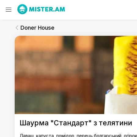
Doner House
Шаурма
Doner House
Doner House
Шаурма "Стандарт" з телятини
Лаваш, капуста, помідор, перець болгарський, огіро