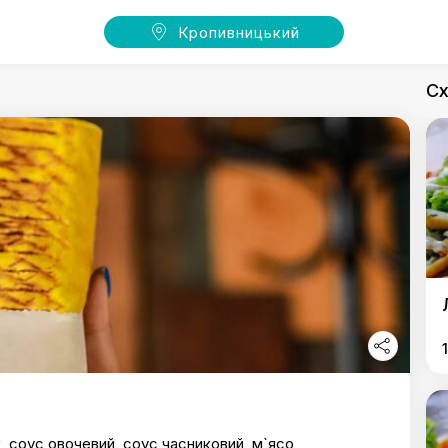
Кропивницький
Сх
к, соус овочевий, соус часниковий, м`ясо