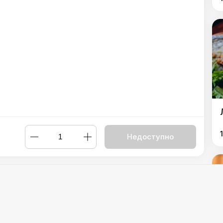
Недоступно
ю
,
Лахмаджун з сиром
,
Лахмаджун з морепродуктами
,
Шаурма
ни
,
Шаурма "Міні" з телятини
,
Шаурма по-туркменськи
,
Фала