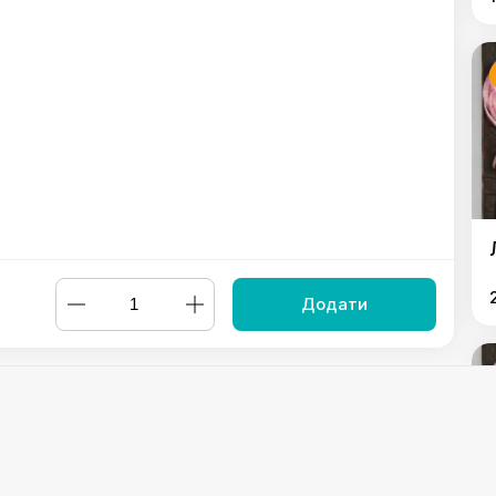
Додати
 сиром дорблю
,
Метровий люля-кебаб з фермерського курча
баранини та сиром дорблю
,
Люля-кебаб зі свинини та яловичин
орадо на мангалі
,
Овочі гриль