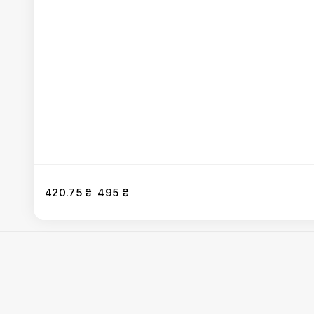
420.75 ₴
495 ₴
Мангал
:
Метровий люля-кебаб з добірної баранини та
кебаб з фермерського курча
,
Люля-кебаб з добірної 
Мцваді з молочного теля
,
Мцваді з курки
,
Каре теля
,
Д