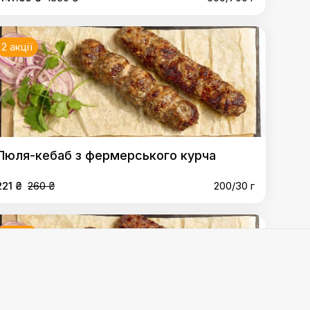
2 акції
Люля-кебаб з фермерського курча
221 ₴
260 ₴
200/30 г
2 акції
,
Метровий люля-кебаб зі свинини та яловичини
,
Люля-
и
,
Мцваді зі свинини по-кахетинськи
,
Абхазура з курки
,