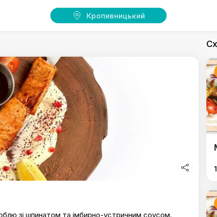
Кропивницький
Сх
дорблю зі шпинатом та імбирно-устричним соусом.