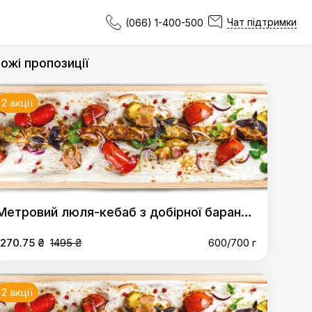
Чат підтримки
(066) 1-400-500
ожі пропозиції
2 акції
Метровий люля-кебаб з добірної баранини та сиром дорблю
1270.75 ₴
1495 ₴
600/700 г
2 акції