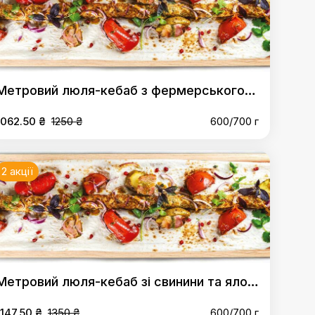
Метровий люля-кебаб з фермерського курча
1062.50 ₴
1250 ₴
600/700 г
2 акції
Метровий люля-кебаб зі свинини та яловичини
1147.50 ₴
1350 ₴
600/700 г