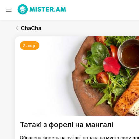
ChaCha
Мангал
ChaCha
2 акції
ChaCha
Татакі з форелі на мангалі
Обпалена форель на вугіллі, подана на мусі з сиру 