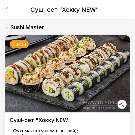
Суші-сет "Хокку NEW"
Sushi Master
2 акції
Суші-сет "Хокку NEW"
- Футомакі з тунцем (гострий);