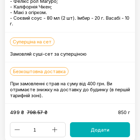
- Фелікс рол Магуро;
- Каліфорнія Чікен;
- Макі з огірком.
- Соєвий соус - 80 мл (2 шт). Імбир - 20 г. Васабі - 10
г.
Суперціна на сет
Замовляй суші-сет за суперціною
Безкоштовна доставка
При замовленні страв на суму від 400 грн. Ви
отримаєте знижку на доставку до будинку (в першій
тарифній зоні).
499 ₴
798.57 ₴
850 г
Додати