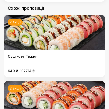
Схожі пропозиції
2 акції
Суші-сет Тижня
649 ₴
1027.14 ₴
2 акції