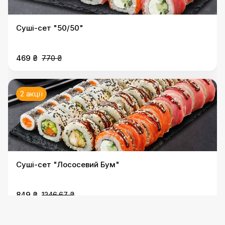
Суші-сет "50/50"
469 ₴
770 ₴
2 акції
Суші-сет "Лососевий Бум"
849 ₴
1246.67 ₴