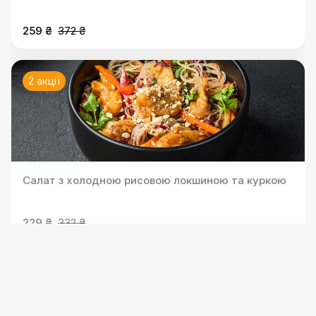
259 ₴
372 ₴
2 акції
Салат з холодною рисовою локшиною та куркою
229 ₴
332 ₴
2 акції