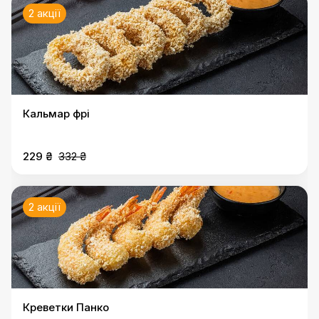
2 акції
Кальмар фрі
229 ₴
332 ₴
2 акції
Креветки Панко