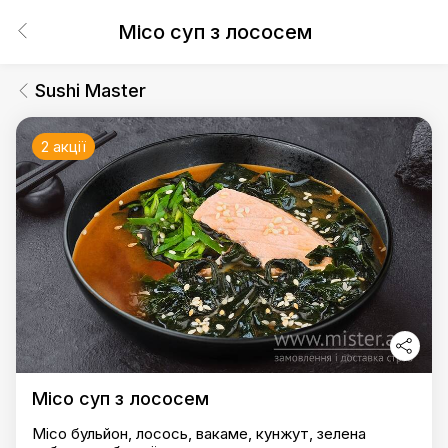
Місо суп з лососем
Sushi Master
2 акції
Місо суп з лососем
Місо бульйон, лосось, вакаме, кунжут, зелена